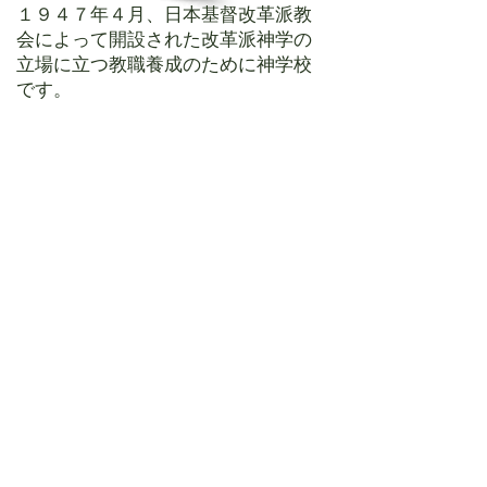
１９４７年４月、日本基督改革派教
会によって開設された改革派神学の
立場に立つ教職養成のために神学校
です。
地域
西神ニュータウン９条の会
神戸市西区の西神ニュータウンを中
心に活動する９条の会です。
アクセス
〒651-2273
神戸市西区糀台2-20-7
Tel & Fax :
078-992-6658
牧師：弓矢健児（ゆみや けんじ)
最寄駅