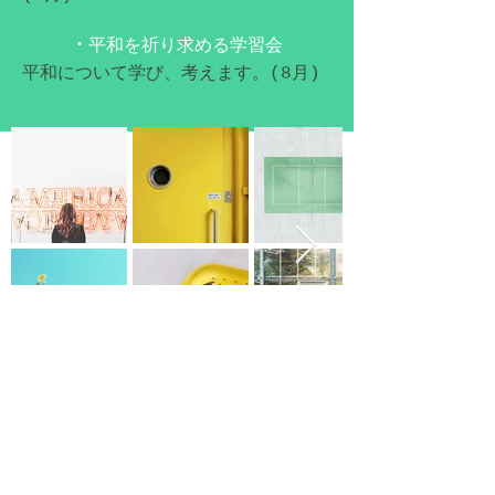
・
平和を祈り求める学習会
平和について学び、考えます。(8月)
アクセス
〒651-2273
神戸市西区糀台2-20-7
Tel & Fax :
078-992-6658
牧師：弓矢健児（ゆみや けんじ)