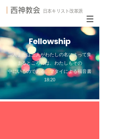
​
｜西神教会
日本キリスト改革派
Fellowship
二人または三人がわたしの名によって集
まるところには、わたしもその
中にいるのである。マタイによる福音書
18:20