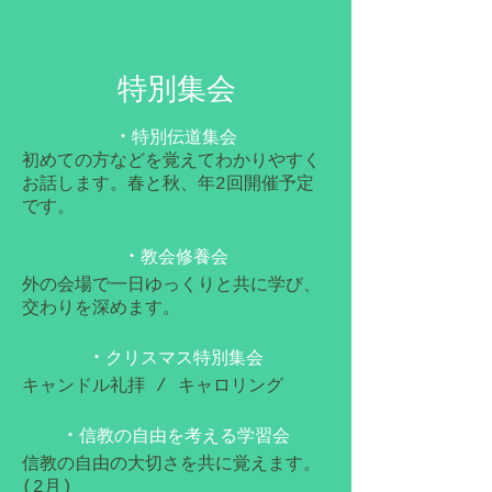
​特別集会
・
特別伝道集会
初めての方などを覚えてわかりやすく
お話します。春と秋、年2回開催予定
です。
・
教会修養会
外の会場で一日ゆっくりと共に学び、
交わりを深めます。
・
クリスマス特別集会
キャンドル礼拝 / キャロリング
・
信教の自由を考える学習会
信教の自由の大切さを共に覚えます。
(2月)